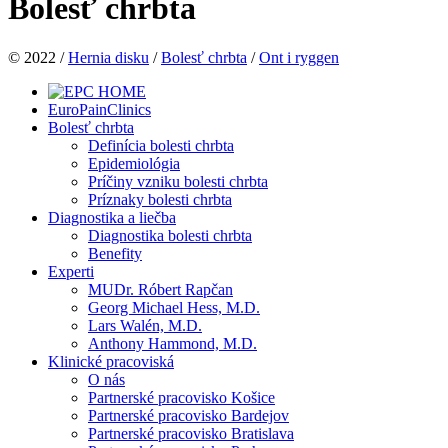
Bolesť chrbta
© 2022 /
Hernia disku
/
Bolesť chrbta
/
Ont i ryggen
EuroPainClinics
Bolesť chrbta
Definícia bolesti chrbta
Epidemiológia
Príčiny vzniku bolesti chrbta
Príznaky bolesti chrbta
Diagnostika a liečba
Diagnostika bolesti chrbta
Benefity
Experti
MUDr. Róbert Rapčan
Georg Michael Hess, M.D.
Lars Walén, M.D.
Anthony Hammond, M.D.
Klinické pracoviská
O nás
Partnerské pracovisko Košice
Partnerské pracovisko Bardejov
Partnerské pracovisko Bratislava