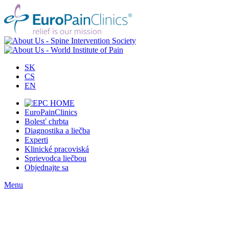
SK
CS
EN
EuroPainClinics
Bolesť chrbta
Diagnostika a liečba
Experti
Klinické pracoviská
Sprievodca liečbou
Objednajte sa
Menu