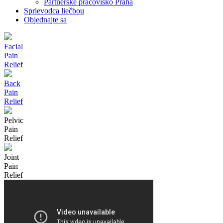
Partnerské pracovisko Praha
Sprievodca liečbou
Objednajte sa
Facial
Pain
Relief
Back
Pain
Relief
Pelvic
Pain
Relief
Joint
Pain
Relief