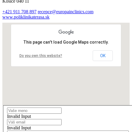
Košice 040 11
+421 911 708 897
recepce@europainclinics.com
www.poliklinikaterasa.sk
This page can't load Google Maps correctly.
OK
Do you own this website?
Invalid Input
Invalid Input