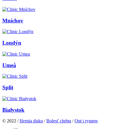
Mníchov
Londýn
Umeå
Split
Białystok
© 2022 /
Hernia disku
/
Bolesť chrbta
/
Ont i ryggen