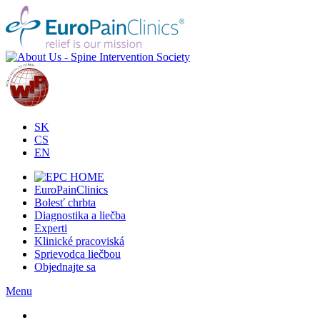
SK
CS
EN
EuroPainClinics
Bolesť chrbta
Diagnostika a liečba
Experti
Klinické pracoviská
Sprievodca liečbou
Objednajte sa
Menu