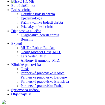
EuroPainClinics
Bolesť chrbta
Definícia bolesti chrbta
Epidemiológia
Príčiny vzniku bolesti chrbta
Príznaky bolesti chrbta
Diagnostika a liečba
Diagnostika bolesti chrbta
Benefity
Experti
MUDr. Róbert Rapčan
Georg Michael Hess, M.D.
Lars Walén, M.D.
Anthony Hammond, M.D.
Klinické pracoviská
O nás
Partnerské pracovisko Košice
Partnerské pracovisko Bardejov
Partnerské pracovisko Bratislava
Partnerské pracovisko Praha
Sprievodca liečbou
Objednajte sa