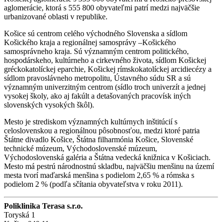
aglomerácie, ktorá s 555 800 obyvateľmi patrí medzi najväčšie
urbanizované oblasti v republike.
Košice sú centrom celého východného Slovenska a sídlom
Košického kraja a regionálnej samosprávy –Košického
samosprávneho kraja. Sú významným centrom politického,
hospodárskeho, kultúrneho a cirkevného života, sídlom Košickej
gréckokatolíckej eparchie, Košickej rímskokatolíckej arcidiecézy a
sídlom pravoslávneho metropolitu, Ústavného súdu SR a sú
významným univerzitným centrom (sídlo troch univerzít a jednej
vysokej školy, ako aj fakúlt a detašovaných pracovísk iných
slovenských vysokých škôl).
Mesto je strediskom významných kultúrnych inštitúcií s
celoslovenskou a regionálnou pôsobnosťou, medzi ktoré patria
Štátne divadlo Košice, Štátna filharmónia Košice, Slovenské
technické múzeum, Východoslovenské múzeum,
Východoslovenská galéria a Štátna vedecká knižnica v Košiciach.
Mesto má pestrú národnostnú skladbu, najväčšiu menšinu na území
mesta tvorí maďarská menšina s podielom 2,65 % a rómska s
podielom 2 % (podľa sčítania obyvateľstva v roku 2011).
Poliklinika Terasa s.r.o.
Toryská 1