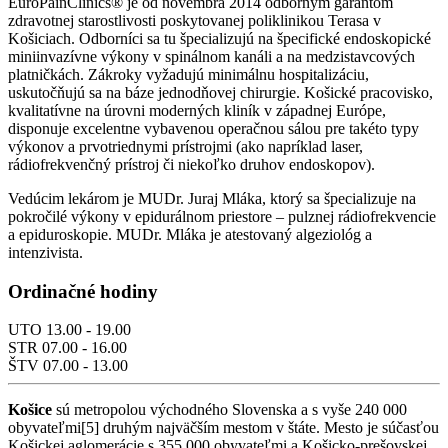
EuroPainClinics® je od novembra 2014 odborným garantom
zdravotnej starostlivosti poskytovanej poliklinikou Terasa v
Košiciach. Odborníci sa tu špecializujú na špecifické endoskopické
miniinvazívne výkony v spinálnom kanáli a na medzistavcových
platničkách. Zákroky vyžadujú minimálnu hospitalizáciu,
uskutočňujú sa na báze jednodňovej chirurgie. Košické pracovisko,
kvalitatívne na úrovni moderných kliník v západnej Európe,
disponuje excelentne vybavenou operačnou sálou pre takéto typy
výkonov a prvotriednymi prístrojmi (ako napríklad laser,
rádiofrekvenčný prístroj či niekoľko druhov endoskopov).
Vedúcim lekárom je MUDr. Juraj Mláka, ktorý sa špecializuje na
pokročilé výkony v epidurálnom priestore – pulznej rádiofrekvencie
a epiduroskopie. MUDr. Mláka je atestovaný algeziológ a
intenzivista.
Ordinačné hodiny
UTO 13.00 - 19.00
STR 07.00 - 16.00
ŠTV 07.00 - 13.00
Košice
sú metropolou východného Slovenska a s vyše 240 000
obyvateľmi[5] druhým najväčším mestom v štáte. Mesto je súčasťou
Košickej aglomerácie s 355 000 obyvateľmi a Košicko-prešovskej